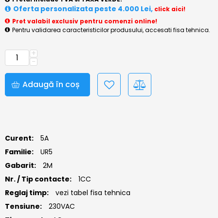
Oferta personalizata peste 4.000 Lei,
click aici!
Pret valabil exclusiv pentru comenzi online!
Pentru validarea caracteristicilor produsului, accesati fisa tehnica.
+
−
Adaugă în coș
Curent:
5A
Familie:
UR5
Gabarit:
2M
Nr. / Tip contacte:
1CC
Reglaj timp:
vezi tabel fisa tehnica
Tensiune:
230VAC