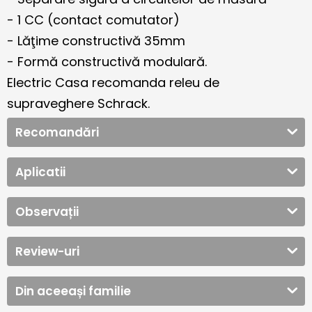
- 1 CC (contact comutator)
- Lăţime constructivă 35mm
- Formă constructivă modulară.
Electric Casa recomanda releu de
supraveghere Schrack.
Recomandări
Aplicatii
Observații
Review-uri
Din aceeași familie