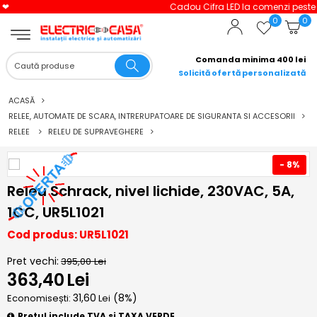
Cadou Cifra LED la comenzi peste 3000 lei!
0
0
Comanda minima 400 lei
Solicită ofertă personalizată
ACASĂ
RELEE, AUTOMATE DE SCARA, INTRERUPATOARE DE SIGURANTA SI ACCESORII
RELEE
RELEU DE SUPRAVEGHERE
- 8%
Releu Schrack, nivel lichide, 230VAC, 5A,
1CC, UR5L1021
Cod produs: UR5L1021
Pret vechi:
395,00
Lei
363,40
Lei
31,60
(
8
%)
Economisești:
Lei
Pretul include TVA si TAXA VERDE.