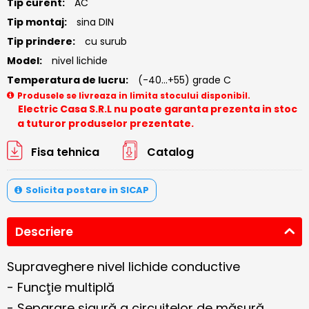
Tip curent:
AC
Tip montaj:
sina DIN
Tip prindere:
cu surub
Model:
nivel lichide
Temperatura de lucru:
(-40...+55) grade C
Produsele se livreaza in limita stocului disponibil.
Electric Casa S.R.L nu poate garanta prezenta in stoc
a tuturor produselor prezentate.
Fisa tehnica
Catalog
Solicita postare in SICAP
Descriere
Supraveghere nivel lichide conductive
- Funcţie multiplă
- Separare sigură a circuitelor de măsură