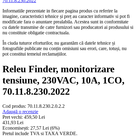
Informatiile prezentate in fiecare pagina produs cu referire la
imagine, caracteristici tehnice și preț au caracter informativ si pot fi
modificate fara o anuntare prealabila. Acestea sunt in conformitate
cu datele transmise de catre furnizori sau producatori ai produsului si
nu constituie obligatie contractuala.
În ciuda tuturor eforturilor, nu garantăm că datele tehnice și
fotografiile publicate nu conțin omisiuni sau erori, care, totuși, nu
pot constitui temeiul reclamațiilor.
Releu Finder, monitorizare
tensiune, 230VAC, 10A, 1CO,
70.11.8.230.2022
Cod produs: 70.11.8.230.2.0.2.2
Adaugă o recenzie
Pret vechi:
459,50
Lei
431,93
Lei
Economisești:
27,57
Lei
(
6
%)
Pretul include TVA si TAXA VERDE.