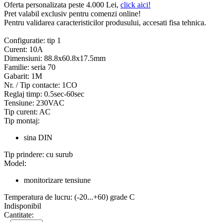
Oferta personalizata peste 4.000 Lei,
click aici!
Pret valabil exclusiv pentru comenzi online!
Pentru validarea caracteristicilor produsului, accesati fisa tehnica.
Configuratie:
tip 1
Curent:
10A
Dimensiuni:
88.8x60.8x17.5mm
Familie:
seria 70
Gabarit:
1M
Nr. / Tip contacte:
1CO
Reglaj timp:
0.5sec-60sec
Tensiune:
230VAC
Tip curent:
AC
Tip montaj:
sina DIN
Tip prindere:
cu surub
Model:
monitorizare tensiune
Temperatura de lucru:
(-20...+60) grade C
Indisponibil
Cantitate: