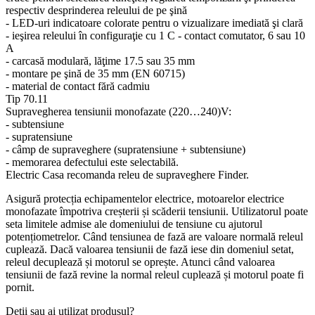
respectiv desprinderea releului de pe şină
- LED-uri indicatoare colorate pentru o vizualizare imediată şi clară
- ieşirea releului în configuraţie cu 1 C - contact comutator, 6 sau 10
A
- carcasă modulară, lăţime 17.5 sau 35 mm
- montare pe şină de 35 mm (EN 60715)
- material de contact fără cadmiu
Tip 70.11
Supravegherea tensiunii monofazate (220…240)V:
- subtensiune
- supratensiune
- câmp de supraveghere (supratensiune + subtensiune)
- memorarea defectului este selectabilă.
Electric Casa recomanda releu de supraveghere Finder.
Asigură protecția echipamentelor electrice, motoarelor electrice
monofazate împotriva creșterii și scăderii tensiunii. Utilizatorul poate
seta limitele admise ale domeniului de tensiune cu ajutorul
potențiometrelor. Când tensiunea de fază are valoare normală releul
cuplează. Dacă valoarea tensiunii de fază iese din domeniul setat,
releul decuplează și motorul se oprește. Atunci când valoarea
tensiunii de fază revine la normal releul cuplează și motorul poate fi
pornit.
Detii sau ai utilizat produsul?