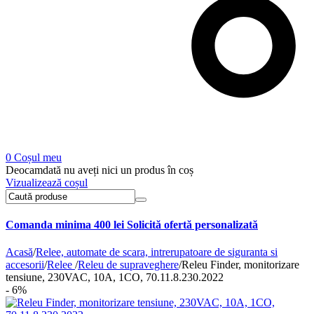
0
Coșul meu
Deocamdată nu aveți nici un produs în coș
Vizualizează coșul
Comanda minima 400 lei
Solicită ofertă personalizată
Acasă
/
Relee, automate de scara, intrerupatoare de siguranta si
accesorii
/
Relee
/
Releu de supraveghere
/
Releu Finder, monitorizare
tensiune, 230VAC, 10A, 1CO, 70.11.8.230.2022
- 6%