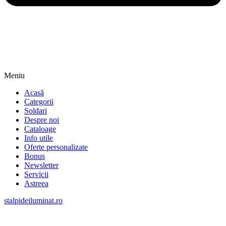
Meniu
Acasă
Categorii
Soldari
Despre noi
Cataloage
Info utile
Oferte personalizate
Bonus
Newsletter
Servicii
Astreea
stalpideiluminat.ro