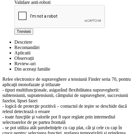
Validare anti-roboti
Trimiteti
Descriere
Recomandări
Aplicatii
Observații
Review-uri
Din aceeași familie
Relee electronice de supraveghere a tensiunii Finder seria 70, pentru
aplicaţii monofazate şi trifazate
- tipuri multifuncţionale, asigurând flexibilitatea supravegherii:
subtensiunii, supratensiunii, câmpului de supraveghere, succesiunii
fazelor, lipsei fazei
- logică de protecţie pozitivă – contactul de ieşire se deschide dacă
releul detectează o eroare
- toate funcţiile şi valorile pot fi uşor reglate prin intermediul
selectoarelor de pe partea frontală
- se pot utiliza atât şurubelniţele cu cap plat, cât şi cele cu cap în
cruce pentru: selectarea funcţiei, reglarea temporizării şi prinderea