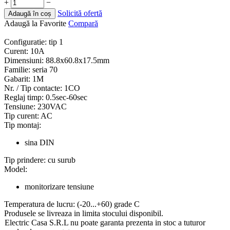
+
−
Solicită ofertă
Adaugă în coș
Adaugă la Favorite
Compară
Configuratie:
tip 1
Curent:
10A
Dimensiuni:
88.8x60.8x17.5mm
Familie:
seria 70
Gabarit:
1M
Nr. / Tip contacte:
1CO
Reglaj timp:
0.5sec-60sec
Tensiune:
230VAC
Tip curent:
AC
Tip montaj:
sina DIN
Tip prindere:
cu surub
Model:
monitorizare tensiune
Temperatura de lucru:
(-20...+60) grade C
Produsele se livreaza in limita stocului disponibil.
Electric Casa S.R.L nu poate garanta prezenta in stoc a tuturor