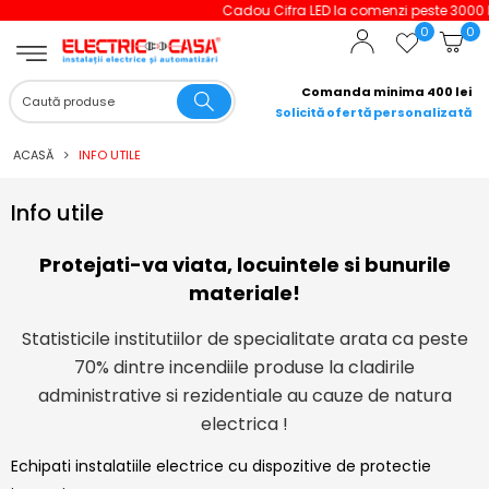
Cadou Cifra LED la comenzi peste 3000 lei!
0
0
Comanda minima 400 lei
Solicită ofertă personalizată
ACASĂ
INFO UTILE
Info utile
Protejati-va viata, locuintele si bunurile
materiale!
Statisticile institutiilor de specialitate arata ca peste
70% dintre incendiile produse la cladirile
administrative si rezidentiale au cauze de natura
electrica !
Echipati instalatiile electrice cu dispozitive de protectie