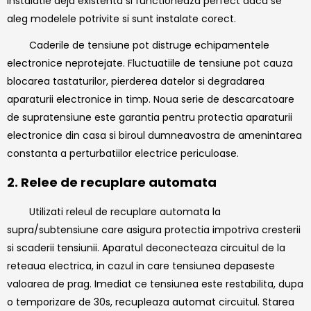
instalatie deja existenta si functioneaza perfect daca se
aleg modelele potrivite si sunt instalate corect.
Caderile de tensiune pot distruge echipamentele
electronice neprotejate. Fluctuatiile de tensiune pot cauza
blocarea tastaturilor, pierderea datelor si degradarea
aparaturii electronice in timp. Noua serie de descarcatoare
de supratensiune este garantia pentru protectia aparaturii
electronice din casa si biroul dumneavostra de amenintarea
constanta a perturbatiilor electrice periculoase.
2. Relee de recuplare automata
Utilizati releul de recuplare automata la
supra/subtensiune care asigura protectia impotriva cresterii
si scaderii tensiunii. Aparatul deconecteaza circuitul de la
reteaua electrica, in cazul in care tensiunea depaseste
valoarea de prag. Imediat ce tensiunea este restabilita, dupa
o temporizare de 30s, recupleaza automat circuitul. Starea