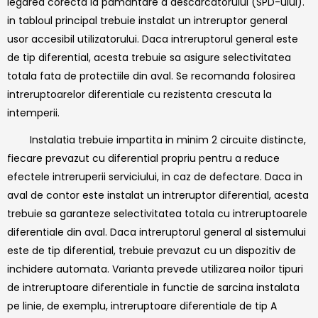
legarea corecta la pamântare a descarcatorului (SPD-ului).
in tabloul principal trebuie instalat un intreruptor general
usor accesibil utilizatorului. Daca intreruptorul general este
de tip diferential, acesta trebuie sa asigure selectivitatea
totala fata de protectiile din aval. Se recomanda folosirea
intreruptoarelor diferentiale cu rezistenta crescuta la
intemperii.
Instalatia trebuie impartita in minim 2 circuite distincte,
fiecare prevazut cu diferential propriu pentru a reduce
efectele intreruperii serviciului, in caz de defectare. Daca in
aval de contor este instalat un intreruptor diferential, acesta
trebuie sa garanteze selectivitatea totala cu intreruptoarele
diferentiale din aval. Daca intreruptorul general al sistemului
este de tip diferential, trebuie prevazut cu un dispozitiv de
inchidere automata. Varianta prevede utilizarea noilor tipuri
de intreruptoare diferentiale in functie de sarcina instalata
pe linie, de exemplu, intreruptoare diferentiale de tip A