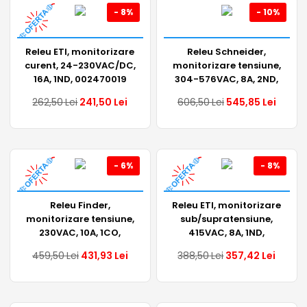
- 8%
- 10%
Releu ETI, monitorizare
Releu Schneider,
curent, 24-230VAC/DC,
monitorizare tensiune,
16A, 1ND, 002470019
304-576VAC, 8A, 2ND,
RM22TR33
262,50
Lei
241,50
Lei
606,50
Lei
545,85
Lei
- 6%
- 8%
Releu Finder,
Releu ETI, monitorizare
monitorizare tensiune,
sub/supratensiune,
230VAC, 10A, 1CO,
415VAC, 8A, 1ND,
70.11.8.230.2022
002471416
459,50
Lei
431,93
Lei
388,50
Lei
357,42
Lei