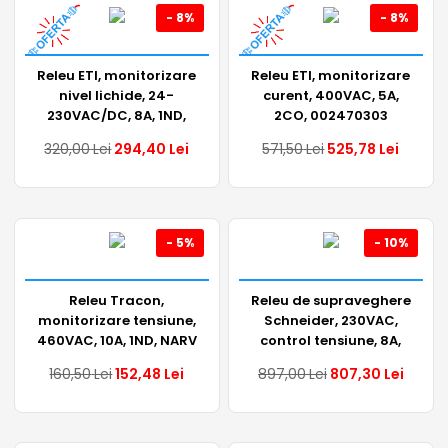
- 8%
- 8%
Releu ETI, monitorizare
Releu ETI, monitorizare
nivel lichide, 24-
curent, 400VAC, 5A,
230VAC/DC, 8A, 1ND,
2CO, 002470303
002471715
320,00
Lei
294,40
Lei
571,50
Lei
525,78
Lei
- 5%
- 10%
Releu Tracon,
Releu de supraveghere
monitorizare tensiune,
Schneider, 230VAC,
460VAC, 10A, 1ND, NARV
control tensiune, 8A,
1CO, A9E21182
160,50
Lei
152,48
Lei
897,00
Lei
807,30
Lei