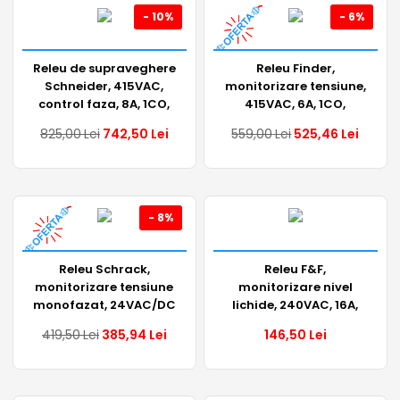
- 10%
- 6%
Releu de supraveghere
Releu Finder,
Schneider, 415VAC,
monitorizare tensiune,
control faza, 8A, 1CO,
415VAC, 6A, 1CO,
A9E21180
70.41.8.400.2030
825,00
Lei
742,50
Lei
559,00
Lei
525,46
Lei
- 8%
Releu Schrack,
Releu F&F,
monitorizare tensiune
monitorizare nivel
monofazat, 24VAC/DC
lichide, 240VAC, 16A,
sau 230VAC, 5A, 1CC,
1CO, reglabil, PZ-
419,50
Lei
385,94
Lei
146,50
Lei
UR5U1011
828RC