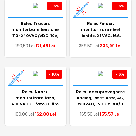
- 5%
- 6%
Releu Tracon,
Releu Finder,
monitorizare tensiune,
monitorizare nivel
110-240VAC/VDC, 10A,
lichide, 24VAC, 16A,
1ND, NARV1
1CO, 72.01.8.024.0000
180,50
Lei
171,48
Lei
358,50
Lei
336,99
Lei
- 10%
- 6%
Releu Noark,
Releu de supraveghere
monitorizare faza,
Adeleq, 1sec-10sec, AC,
400VAC, 3-faze, 3-fire,
230VAC, 1ND, 32-911/11
110230
180,00
Lei
162,00
Lei
165,50
Lei
155,57
Lei