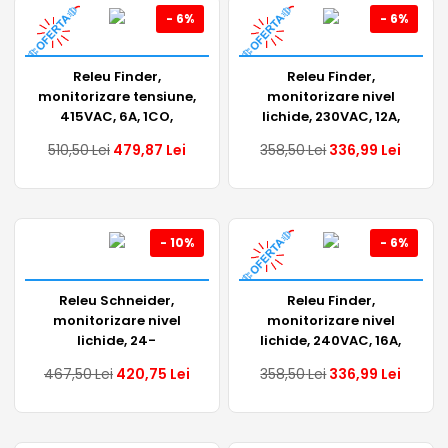
- 6%
- 6%
Releu Finder,
Releu Finder,
monitorizare tensiune,
monitorizare nivel
415VAC, 6A, 1CO,
lichide, 230VAC, 12A,
70.31.8.400.2022
2ND, 72.42.0.230.0000
510,50
Lei
479,87
Lei
358,50
Lei
336,99
Lei
- 10%
- 6%
Releu Schneider,
Releu Finder,
monitorizare nivel
monitorizare nivel
lichide, 24-
lichide, 240VAC, 16A,
240VAC/VDC, 5A, 2ND,
1CO, 72.01.8.240.0000
467,50
Lei
420,75
Lei
358,50
Lei
336,99
Lei
RM35LM33MW