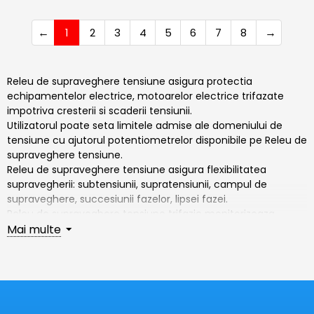
1
2
3
4
5
6
7
8
Releu de supraveghere tensiune asigura protectia
echipamentelor electrice, motoarelor electrice trifazate
impotriva cresterii si scaderii tensiunii.
Utilizatorul poate seta limitele admise ale domeniului de
tensiune cu ajutorul potentiometrelor disponibile pe Releu de
supraveghere tensiune.
Releu de supraveghere tensiune asigura flexibilitatea
supravegherii: subtensiunii, supratensiunii, campul de
supraveghere, succesiunii fazelor, lipsei fazei.
Releu de supraveghere tensiune trifazic monitorizeaza
fazele si prezenta tensiunii pe cele trei faze ale unui circuit
Mai multe
trifazat. Semnalizeaza orice lipsa sau inversare de faza.
Electric Casa recomanda releu de supraveghere tensiune Eti,
releu de supraveghere tensiune F&F, releu de supraveghere
tensiune Finder, releu de supraveghere tensiune Tracon,
releu de supraveghere tensiune Gewiss, releu de