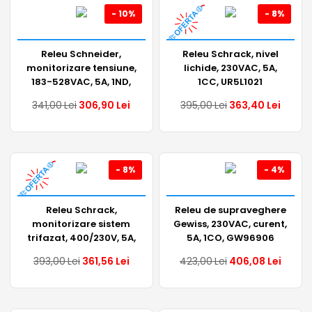
- 10%
- 8%
Releu Schneider,
Releu Schrack, nivel
monitorizare tensiune,
lichide, 230VAC, 5A,
183-528VAC, 5A, 1ND,
1CC, UR5L1021
RM17TG00
341,00
Lei
306,90
Lei
395,00
Lei
363,40
Lei
- 8%
- 4%
Releu Schrack,
Releu de supraveghere
monitorizare sistem
Gewiss, 230VAC, curent,
trifazat, 400/230V, 5A,
5A, 1CO, GW96906
1CC, UR5P3011
393,00
Lei
361,56
Lei
423,00
Lei
406,08
Lei