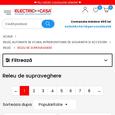
ile oferite! ❤
Cadou Cifra LED la come
0
0
Comanda minima 400 lei
Solicită ofertă personalizată
ACASĂ
RELEE, AUTOMATE DE SCARA, INTRERUPATOARE DE SIGURANTA SI ACCESORII
RELEE
RELEU DE SUPRAVEGHERE
Filtrează
Releu de supraveghere
1
2
3
4
5
6
7
8
Popularitate