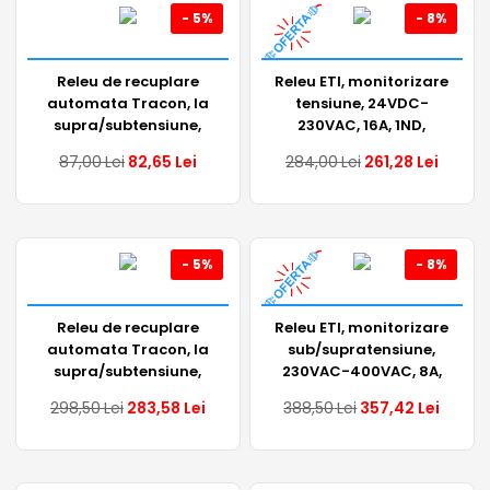
- 5%
- 8%
Releu de recuplare
Releu ETI, monitorizare
automata Tracon, la
tensiune, 24VDC-
supra/subtensiune,
230VAC, 16A, 1ND,
40A, 2P, 1sec/30sec,
002471450
87,00
Lei
82,65
Lei
284,00
Lei
261,28
Lei
230VAC, EVOUO2
- 5%
- 8%
Releu de recuplare
Releu ETI, monitorizare
automata Tracon, la
sub/supratensiune,
supra/subtensiune,
230VAC-400VAC, 8A,
40A, 4P, 1sec/30sec,
1ND, 002471412
298,50
Lei
283,58
Lei
388,50
Lei
357,42
Lei
230VAC, EVOUO4