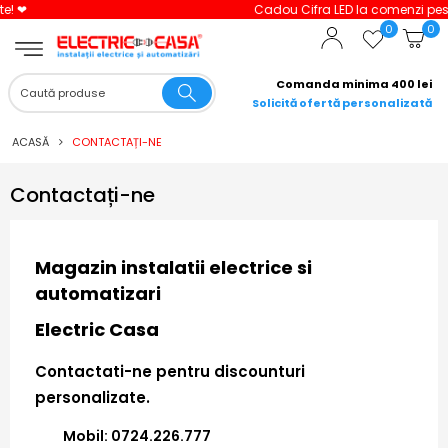
Cadou Cifra LED la comenzi peste 3000 lei!
0
0
Comanda minima 400 lei
Solicită ofertă personalizată
ACASĂ
CONTACTAȚI-NE
Contactați-ne
Magazin instalatii electrice si
automatizari
Electric Casa
Contactati-ne pentru discounturi
personalizate.
Mobil: 0724.226.777