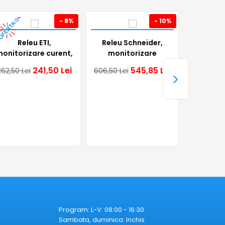
 rezistență specifică. Electric Casa
- 8%
- 10%
Releu ETI,
Releu Schneider,
Releu
onitorizare curent,
monitorizare
moni
24-230VAC/DC, 16A,
tensiune, 304-
tensiun
241,50
Lei
545,85
Lei
262,50
Lei
606,50
Lei
459,50
Le
1ND, 002470019
576VAC, 8A, 2ND,
10A
RM22TR33
70.11.
Program: L-V: 08:00 - 16:30
Sambata, duminica: Inchis