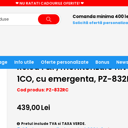
CADOU CIFRA LED LA COMENZI PESTE 3000 LEI!
Comanda minima 400 le
Solicită ofertă personaliz
 DE SIGURANTA SI ACCESORII
RELEE
RELEU DE SUPRAVEGHERE
age
Info utile
Oferte personalizate
Bonus
News
Releu F&F, monitorizare niv
1CO, cu emergenta, PZ-83
Cod produs: PZ-832RC
439,00
Lei
Pretul include TVA si TAXA VERDE.