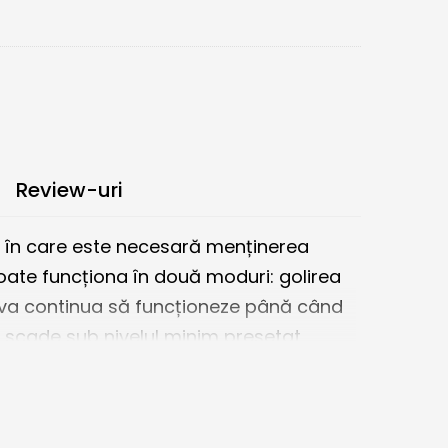
Review-uri
me în care este necesară menținerea
poate funcționa în două moduri: golirea
și va continua să funcționeze până când
ui scade sub nivelul minim presetat,
valoarea maxima. Releul PZ-832RC este
ția pentru niveluri minime și maxime și
rea nivelului de sensibilitate al