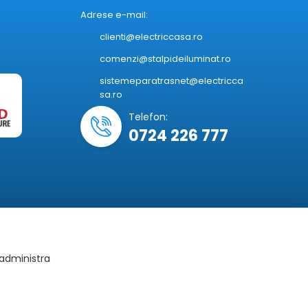
Adrese e-mail:
clienti@electriccasa.ro
comenzi@stalpideiluminat.ro
sistemeparatrasnet@electricca
sa.ro
Telefon:
0724 226 777
 administra