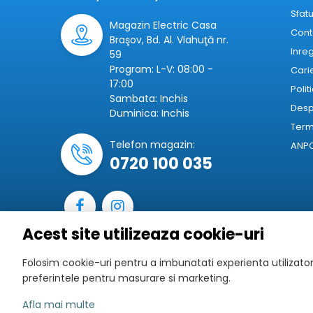
Sfatu
Magazin Electric Casa
Cont
Braşov, Bd. Al. Vlahuţă nr.
Inre
59
Program: L-V: 08:00 -
Cari
17:00
Polit
Sambata: Inchis
Desp
Duminica: Inchis
Terme
Telefon magazin:
ANP
0720 100 035
Acest site utilizeaza cookie-uri
Folosim cookie-uri pentru a imbunatati experienta utilizatoru
preferintele pentru masurare si marketing.
Afla mai multe