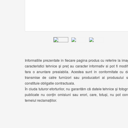
Informatiile prezentate in fiecare pagina produs cu referire la ima
caracteristici tehnice și preț au caracter informativ si pot fi modif
fara o anuntare prealabila. Acestea sunt in conformitate cu d
transmise de catre furnizori sau producatori ai produsului 
constituie obligatie contractuala.
În ciuda tuturor eforturilor, nu garantăm că datele tehnice și fotogra
publicate nu conțin omisiuni sau erori, care, totuși, nu pot cons
temeiul reclamațiilor.