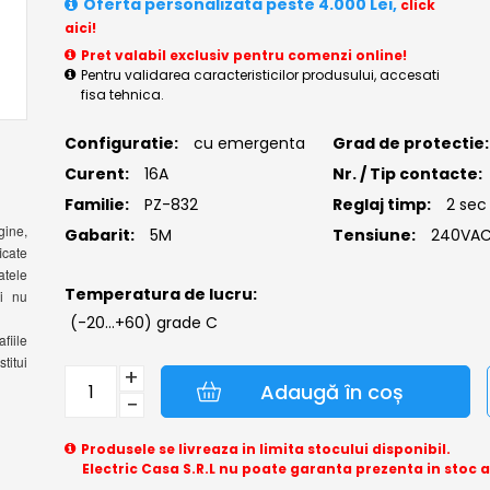
Oferta personalizata peste 4.000 Lei,
click
aici!
Pret valabil exclusiv pentru comenzi online!
Pentru validarea caracteristicilor produsului, accesati
fisa tehnica.
Configuratie:
cu emergenta
Grad de protectie:
Curent:
16A
Nr. / Tip contacte:
Familie:
PZ-832
Reglaj timp:
2 sec
gine,
Gabarit:
5M
Tensiune:
240VA
icate
atele
Temperatura de lucru:
si nu
(-20...+60) grade C
fiile
titui
+
Adaugă în coș
−
Produsele se livreaza in limita stocului disponibil.
Electric Casa S.R.L nu poate garanta prezenta in stoc 