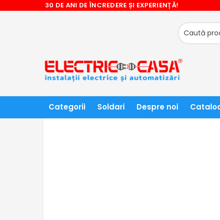
30 DE ANI DE ÎNCREDERE ȘI EXPERIENȚĂ!
❤ NU RATATI CADOURILE OFERITE! ❤
ACASĂ
RELEE, AUTOMATE DE SCARA, INTRERUPATOARE
Categorii
Soldari
Despre noi
Catalo