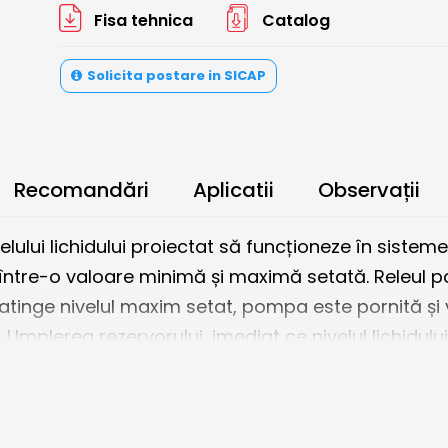
Fisa tehnica
Catalog
Solicita postare in SICAP
Recomandări
Aplicatii
Observații
elului lichidului proiectat să funcționeze în siste
t) între-o valoare minimă și maximă setată. Releul 
lui atinge nivelul maxim setat, pompa este pornită 
m. Umplerea rezervorului, imediat ce nivelul lichidul
ncționeze până când nivelul lichidului ajunge la 
 scăzut pentru alarme. Acest lucru dublează protec
au umplere excesivă. PZ-829RC permite în plus regla