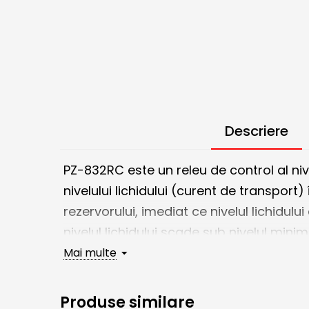
Descriere
PZ-832RC este un releu de control al niv
nivelului lichidului (curent de transpor
rezervorului, imediat ce nivelul lichidu
nivelul lichidului scade sub nivelul mini
pompa este pornită și va continua să fu
Mai multe
echipat suplimentar cu 2 sonde de nivel
protejează instalația de rulare uscată s
Produse similare