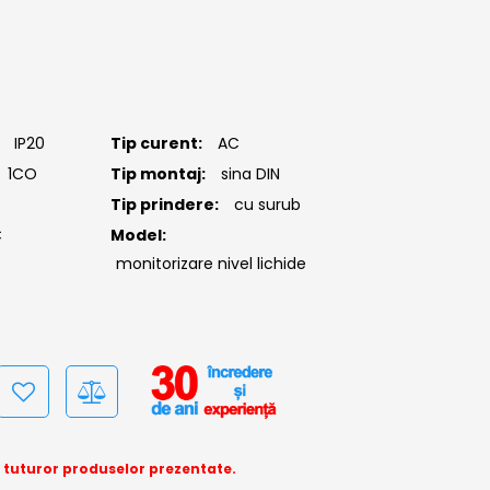
IP20
Tip curent:
AC
1CO
Tip montaj:
sina DIN
Tip prindere:
cu surub
C
Model:
monitorizare nivel lichide
a tuturor produselor prezentate.