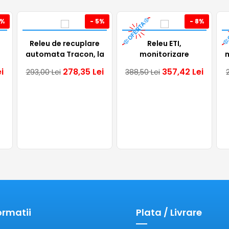
utilizat pentru a detecta lichide cu diferite grade de
8%
- 5%
- 8%
Releu de recuplare
Releu ETI,
automata Tracon, la
monitorizare
m
supra/subtensiune,
sub/supratensiune,
i
278,35
Lei
357,42
Lei
293,00
Lei
388,50
Lei
40A, 4P, 1sec/30sec,
230VAC-400VAC, 8A,
230VAC, EVOUO4
1ND, 002471412
ormatii
Plata / Livrare