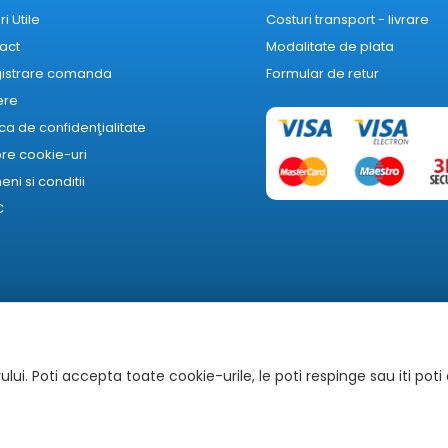
ri Utile
Costuri transport - livrare
act
Modalitate de plata
gistrare comanda
Formular de retur
ere
ica de confidenţialitate
re cookie-uri
ni si conditii
C
lui. Poti accepta toate cookie-urile, le poti respinge sau iti poti
Autoritatea Națională pentru Protecția Consumatorilor