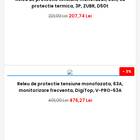
protectie termica, 3P, ZUBR, D50t
221,00
Lei
207,74
Lei
- 3%
Releu de protectie tensiune monofazata, 63A,
monitorizare frecventa, DigiTop, V-PRO-63A
491,00
Lei
476,27
Lei