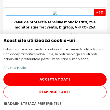
- 3%
Releu de protectie tensiune monofazata, 25A,
monitorizare frecventa, DigiTop, V-PRO-25A
328,50
Lei
318,65
Lei
Acest site utilizeaza cookie-uri
Folosim cookie-uri pentru a imbunatati experienta utilizatorului.
Poti accepta toate cookie-urile, le poti respinge sau iti poti
administra preferintele pentru masurare si marketing.
Afla mai multe
- 3%
ACCEPTA TOATE
Releu de protectie tensiune monofazata, 50A,
RESPINGE TOATE
monitorizare frecventa, DigiTop, V-PRO-50A
477,50
Lei
463,18
Lei
⚙
ADMINISTREAZA PREFERINTELE