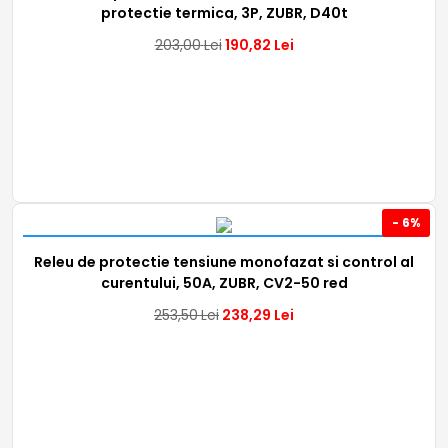
protectie termica, 3P, ZUBR, D40t
203,00
Lei
190,82
Lei
- 6%
Releu de protectie tensiune monofazat si control al
curentului, 50A, ZUBR, CV2-50 red
253,50
Lei
238,29
Lei