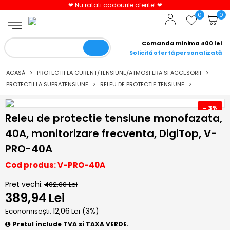
❤ Nu ratati cadourile oferite! ❤
0
0
Comanda minima 400 lei
Solicită ofertă personalizată
ACASĂ
PROTECTII LA CURENT/TENSIUNE/ATMOSFERA SI ACCESORII
PROTECTII LA SUPRATENSIUNE
RELEU DE PROTECTIE TENSIUNE
- 3%
Releu de protectie tensiune monofazata,
40A, monitorizare frecventa, DigiTop, V-
PRO-40A
Cod produs: V-PRO-40A
Pret vechi:
402,00
Lei
389,94
Lei
12,06
(
3
%)
Economisești:
Lei
Pretul include TVA si TAXA VERDE.