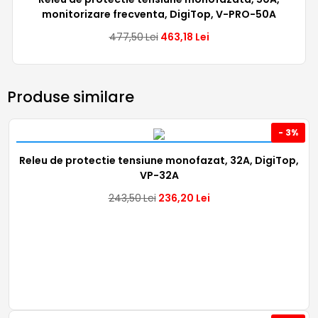
monitorizare frecventa, DigiTop, V-PRO-50A
477,50
Lei
463,18
Lei
Produse similare
- 3%
Releu de protectie tensiune monofazat, 32A, DigiTop,
VP-32A
243,50
Lei
236,20
Lei