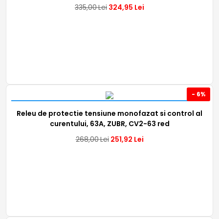
335,00
Lei
324,95
Lei
- 6%
Releu de protectie tensiune monofazat si control al
curentului, 63A, ZUBR, CV2-63 red
268,00
Lei
251,92
Lei