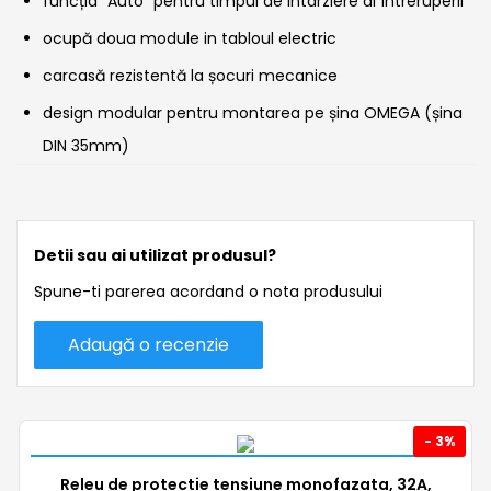
funcția “Auto” pentru timpul de intarziere al întreruperii
ocupă doua module in tabloul electric
carcasă rezistentă la șocuri mecanice
design modular pentru montarea pe șina OMEGA (șina
DIN 35mm)
Detii sau ai utilizat produsul?
Spune-ti parerea acordand o nota produsului
Adaugă o recenzie
- 3%
Releu de protectie tensiune monofazata, 32A,