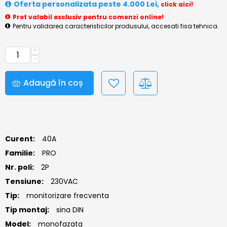
Oferta personalizata peste 4.000 Lei,
click aici!
Pret valabil exclusiv pentru comenzi online!
Pentru validarea caracteristicilor produsului, accesati fisa tehnica.
+
−
Adaugă în coș
Curent:
40A
Familie:
PRO
Nr. poli:
2P
Tensiune:
230VAC
Tip:
monitorizare frecventa
Tip montaj:
sina DIN
Model:
monofazata