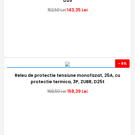
D25
152,50
Lei
143,35
Lei
- 6%
Releu de protectie tensiune monofazat, 25A, cu
protectie termica, 3P, ZUBR, D25t
168,50
Lei
158,39
Lei