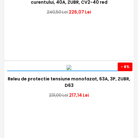
curentului, 40A, ZUBR, CV2-40 red
240,50
Lei
226,07
Lei
- 6%
Releu de protectie tensiune monofazat, 63A, 3P, ZUBR,
D63
231,00
Lei
217,14
Lei