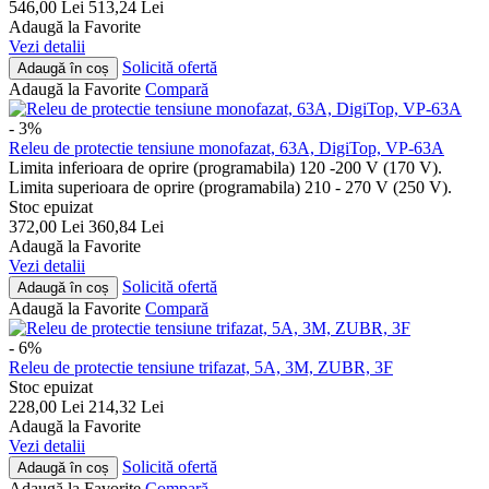
546,00
Lei
513,24
Lei
Adaugă la Favorite
Vezi detalii
Solicită ofertă
Adaugă în coș
Adaugă la Favorite
Compară
- 3%
Releu de protectie tensiune monofazat, 63A, DigiTop, VP-63A
Limita inferioara de oprire (programabila) 120 -200 V (170 V).
Limita superioara de oprire (programabila) 210 - 270 V (250 V).
Stoc epuizat
372,00
Lei
360,84
Lei
Adaugă la Favorite
Vezi detalii
Solicită ofertă
Adaugă în coș
Adaugă la Favorite
Compară
- 6%
Releu de protectie tensiune trifazat, 5A, 3M, ZUBR, 3F
Stoc epuizat
228,00
Lei
214,32
Lei
Adaugă la Favorite
Vezi detalii
Solicită ofertă
Adaugă în coș
Adaugă la Favorite
Compară