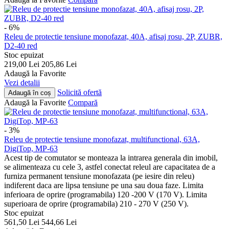
- 6%
Releu de protectie tensiune monofazat, 40A, afisaj rosu, 2P, ZUBR,
D2-40 red
Stoc epuizat
219,00
Lei
205,86
Lei
Adaugă la Favorite
Vezi detalii
Solicită ofertă
Adaugă în coș
Adaugă la Favorite
Compară
- 3%
Releu de protectie tensiune monofazat, multifunctional, 63A,
DigiTop, MP-63
Acest tip de comutator se monteaza la intrarea generala din imobil,
se alimenteaza cu cele 3, astfel conectat releul are capacitatea de a
furniza permanent tensiune monofazata (pe iesire din releu)
indiferent daca are lipsa tensiune pe una sau doua faze. Limita
inferioara de oprire (programabila) 120 -200 V (170 V). Limita
superioara de oprire (programabila) 210 - 270 V (250 V).
Stoc epuizat
561,50
Lei
544,66
Lei