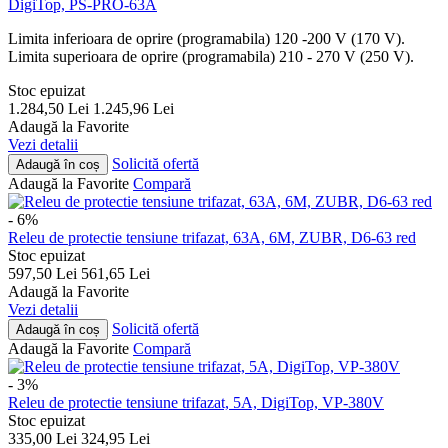
DigiTop, PS-PRO-63A
Limita inferioara de oprire (programabila) 120 -200 V (170 V).
Limita superioara de oprire (programabila) 210 - 270 V (250 V).
Stoc epuizat
1.284,50
Lei
1.245,96
Lei
Adaugă la Favorite
Vezi detalii
Solicită ofertă
Adaugă în coș
Adaugă la Favorite
Compară
- 6%
Releu de protectie tensiune trifazat, 63A, 6M, ZUBR, D6-63 red
Stoc epuizat
597,50
Lei
561,65
Lei
Adaugă la Favorite
Vezi detalii
Solicită ofertă
Adaugă în coș
Adaugă la Favorite
Compară
- 3%
Releu de protectie tensiune trifazat, 5A, DigiTop, VP-380V
Stoc epuizat
335,00
Lei
324,95
Lei