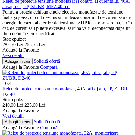
Releu de protectie tensiune monofazat si control al curentului, 40A,
afisaj rosu, 2P, ZUBR, MF2-40 red
Pentru a proteja echipamentele electrice monofazate de tensiune
înaltă și joasă, circuit deschis și limitează consumul de curent sau de
energie. În cazul abaterilor de tensiune, ZUBR va opri sarcina, iar în
caz de curent sau putere excesivă, sarcina va fi deconectată după un
timp de întârziere specificat.
Stoc epuizat
282,50
Lei
265,55
Lei
Adaugă la Favorite
Vezi detalii
Solicită ofertă
Adaugă în coș
Adaugă la Favorite
Compară
- 6%
Releu de protectie tensiune monofazat, 40A, afisaj alb, 2P, ZUBR,
D2-40
Stoc epuizat
240,00
Lei
225,60
Lei
Adaugă la Favorite
Vezi detalii
Solicită ofertă
Adaugă în coș
Adaugă la Favorite
Compară