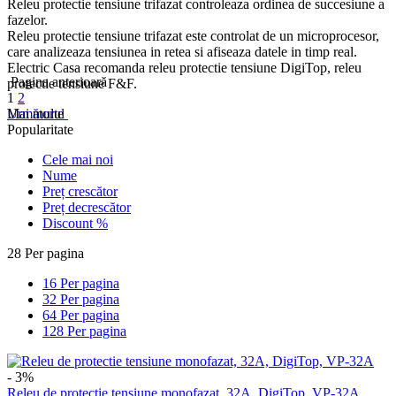
Releu protectie tensiune trifazat controleaza ordinea de succesiune a
fazelor.
Releu protectie tensiune trifazat este controlat de un microprocesor,
care analizeaza tensiunea in retea si afiseaza datele in timp real.
Electric Casa recomanda releu protectie tensiune DigiTop, releu
Pagina anterioară
protectie tensiune F&F.
1
2
Mai multe
Următorul
Popularitate
Cele mai noi
Nume
Preț crescător
Preț decrescător
Discount %
28 Per pagina
16 Per pagina
32 Per pagina
64 Per pagina
128 Per pagina
- 3%
Releu de protectie tensiune monofazat, 32A, DigiTop, VP-32A