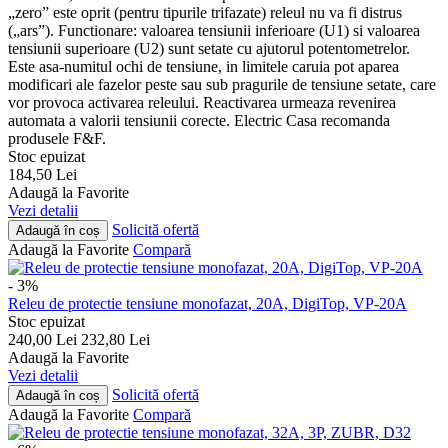
„zero” este oprit (pentru tipurile trifazate) releul nu va fi distrus
(„ars”). Functionare: valoarea tensiunii inferioare (U1) si valoarea
tensiunii superioare (U2) sunt setate cu ajutorul potentometrelor.
Este asa-numitul ochi de tensiune, in limitele caruia pot aparea
modificari ale fazelor peste sau sub pragurile de tensiune setate, care
vor provoca activarea releului. Reactivarea urmeaza revenirea
automata a valorii tensiunii corecte. Electric Casa recomanda
produsele F&F.
Stoc epuizat
184,50
Lei
Adaugă la Favorite
Vezi detalii
Solicită ofertă
Adaugă în coș
Adaugă la Favorite
Compară
- 3%
Releu de protectie tensiune monofazat, 20A, DigiTop, VP-20A
Stoc epuizat
240,00
Lei
232,80
Lei
Adaugă la Favorite
Vezi detalii
Solicită ofertă
Adaugă în coș
Adaugă la Favorite
Compară