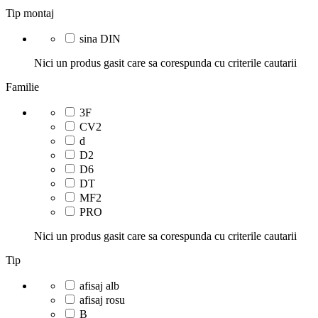
Tip montaj
sina DIN
Nici un produs gasit care sa corespunda cu criterile cautarii
Familie
3F
CV2
d
D2
D6
DT
MF2
PRO
Nici un produs gasit care sa corespunda cu criterile cautarii
Tip
afisaj alb
afisaj rosu
B