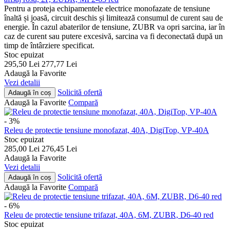
Pentru a proteja echipamentele electrice monofazate de tensiune
înaltă și joasă, circuit deschis și limitează consumul de curent sau de
energie. În cazul abaterilor de tensiune, ZUBR va opri sarcina, iar în
caz de curent sau putere excesivă, sarcina va fi deconectată după un
timp de întârziere specificat.
Stoc epuizat
295,50
Lei
277,77
Lei
Adaugă la Favorite
Vezi detalii
Solicită ofertă
Adaugă în coș
Adaugă la Favorite
Compară
- 3%
Releu de protectie tensiune monofazat, 40A, DigiTop, VP-40A
Stoc epuizat
285,00
Lei
276,45
Lei
Adaugă la Favorite
Vezi detalii
Solicită ofertă
Adaugă în coș
Adaugă la Favorite
Compară
- 6%
Releu de protectie tensiune trifazat, 40A, 6M, ZUBR, D6-40 red
Stoc epuizat