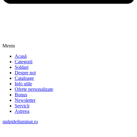
Meniu
Acasă
Categorii
Soldari
Despre noi
Cataloage
Info utile
Oferte personalizate
Bonus
Newsletter
Servicii
Astreea
stalpideiluminat.ro