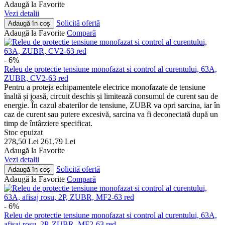
Adaugă la Favorite
Vezi detalii
Solicită ofertă
Adaugă în coș
Adaugă la Favorite
Compară
- 6%
Releu de protectie tensiune monofazat si control al curentului, 63A,
ZUBR, CV2-63 red
Pentru a proteja echipamentele electrice monofazate de tensiune
înaltă și joasă, circuit deschis și limitează consumul de curent sau de
energie. În cazul abaterilor de tensiune, ZUBR va opri sarcina, iar în
caz de curent sau putere excesivă, sarcina va fi deconectată după un
timp de întârziere specificat.
Stoc epuizat
278,50
Lei
261,79
Lei
Adaugă la Favorite
Vezi detalii
Solicită ofertă
Adaugă în coș
Adaugă la Favorite
Compară
- 6%
Releu de protectie tensiune monofazat si control al curentului, 63A,
afisaj rosu, 2P, ZUBR, MF2-63 red