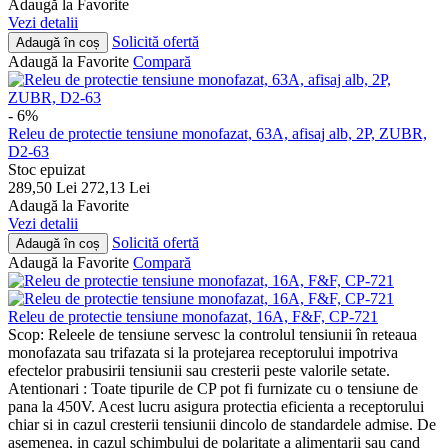
Adaugă la Favorite
Vezi detalii
Solicită ofertă
Adaugă în coș
Adaugă la Favorite
Compară
- 6%
Releu de protectie tensiune monofazat, 63A, afisaj alb, 2P, ZUBR,
D2-63
Stoc epuizat
289,50
Lei
272,13
Lei
Adaugă la Favorite
Vezi detalii
Solicită ofertă
Adaugă în coș
Adaugă la Favorite
Compară
Releu de protectie tensiune monofazat, 16A, F&F, CP-721
Scop: Releele de tensiune servesc la controlul tensiunii în reteaua
monofazata sau trifazata si la protejarea receptorului impotriva
efectelor prabusirii tensiunii sau cresterii peste valorile setate.
Atentionari : Toate tipurile de CP pot fi furnizate cu o tensiune de
pana la 450V. Acest lucru asigura protectia eficienta a receptorului
chiar si in cazul cresterii tensiunii dincolo de standardele admise. De
asemenea, in cazul schimbului de polaritate a alimentarii sau cand