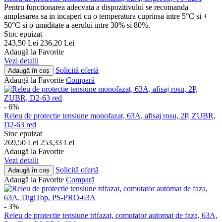
Pentru functionarea adecvata a dispozitivului se recomanda
amplasarea sa in incaperi cu o temperatura cuprinsa intre 5°C si +
50°C si o umiditate a aerului intre 30% si 80%.
Stoc epuizat
243,50
Lei
236,20
Lei
Adaugă la Favorite
Vezi detalii
Solicită ofertă
Adaugă în coș
Adaugă la Favorite
Compară
- 6%
Releu de protectie tensiune monofazat, 63A, afisaj rosu, 2P, ZUBR,
D2-63 red
Stoc epuizat
269,50
Lei
253,33
Lei
Adaugă la Favorite
Vezi detalii
Solicită ofertă
Adaugă în coș
Adaugă la Favorite
Compară
- 3%
Releu de protectie tensiune trifazat, comutator automat de faza, 63A,