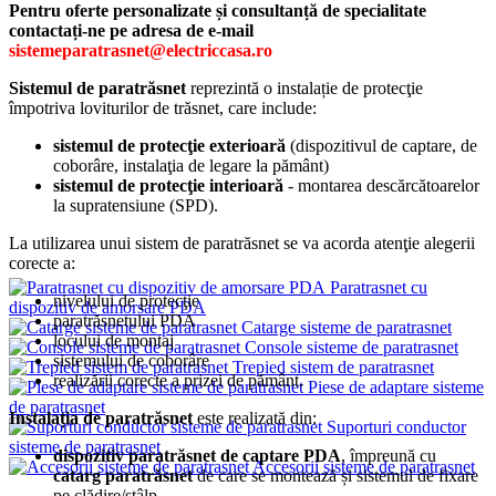
Pentru oferte personalizate și consultanță de specialitate
contactați-ne pe adresa de e-mail
sistemeparatrasnet@electriccasa.ro
Sistemul de paratrăsnet
reprezintă o instalație de protecţie
împotriva loviturilor de trăsnet, care include:
sistemul de protecţie exterioară
(dispozitivul de captare, de
coborâre, instalaţia de legare la pământ)
sistemul de protecţie interioară
- montarea descărcătoarelor
la supratensiune (SPD).
La utilizarea unui sistem de paratrăsnet se va acorda atenţie alegerii
corecte a:
Paratrasnet cu
nivelului de protecţie
dispozitiv de amorsare PDA
paratrăsnetului PDA
Catarge sisteme de paratrasnet
locului de montaj
Console sisteme de paratrasnet
sistemului de coborâre
Trepied sistem de paratrasnet
realizării corecte a prizei de pământ.
Piese de adaptare sisteme
de paratrasnet
Instalația de paratrăsnet
este realizată din:
Suporturi conductor
sisteme de paratrasnet
dispozitiv paratrăsnet de captare PDA
, împreună cu
Accesorii sisteme de paratrasnet
catarg paratrăsnet
de care se montează și sistemul de fixare
pe clădire/stâlp