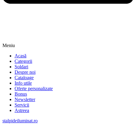
Meniu
Acasă
Categorii
Soldari
Despre noi
Cataloage
Info utile
Oferte personalizate
Bonus
Newsletter
Servicii
Astreea
stalpideiluminat.ro