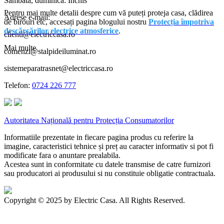
Sambata, duminica: Inchis
Pentru mai multe detalii despre cum vă puteți proteja casa, clădirea
Adrese e-mail:
de birouri etc, accesați pagina blogului nostru
Protecția împotriva
descărcărilor electrice atmosferice
.
clienti@electriccasa.ro
Mai multe
comenzi@stalpideiluminat.ro
sistemeparatrasnet@electriccasa.ro
Telefon:
0724 226 777
Autoritatea Națională pentru Protecția Consumatorilor
Informatiile prezentate in fiecare pagina produs cu referire la
imagine, caracteristici tehnice și preț au caracter informativ si pot fi
modificate fara o anuntare prealabila.
Acestea sunt in conformitate cu datele transmise de catre furnizori
sau producatori ai produsului si nu constituie obligatie contractuala.
Copyright © 2025 by Electric Casa. All Rights Reserved.