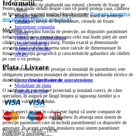
Informatii
conductorul tip platbandă sau rotund, clemele de fixare pe
Pentru mai multe detalii despre cum vă puteți proteja casa, clădirea
clădire
de birouri etc, accesați pagina blogului nostru
Protecția împotriva
priză de pământ formată din platbandă, teacă de protecție
Sfaturi Utile
descărcărilor electrice atmosferice
.
conductor, țărușii de împământare, clemele de fixare.
Contact
Inregistrare comanda
Mai multe
Pentru a-și îndeplini funcția de protecție, un dispozitiv paratrăsnet
Cariere
trebuie întotdeauna montat deasupra celei mai înalte părți ale unei
Politica de confidenţialitate
clădiri, cu ajutorul unui catarg. Poziția exactă și dimensiunile
Despre cookie-uri
acestuia fiind stabilite în urma unor calcule de dimensionare în
Termeni si conditii
funcție de poziția geografică și caracteristicile gabaritice ale clădirii
ANPC
pe care o va proteja.
Plata / Livrare
În cazul oricărui obiectiv protejat cu instalații de paratrăsnet, este
obligatorie protejarea instalației de alimentare în tablourile elctrice de
Costuri transport - livrare
distribuție cu
descărcătoare de supratensiune
.
Modalitate de plata
O instalație de paratrăsnet proiectată şi instalată corect, de către
Formular de retur
specialiști, îți asigură pe lângă liniştea şi siguranţa familiei şi o
creştere a valorii imobilului.
Un alt aspect de luat în calcul este faptul că unele companii de
asigurări nu asigură sau despăgubesc în absenţa unui sistem de
protecţie paratrăsnet care să includă paratrăsnetul cu dispozitiv de
amorsare. În aceste condiţii, instalarea unui sistem paratrăsnet
Program: L-V: 08:00 - 16:30
reprezintă o necesitate!