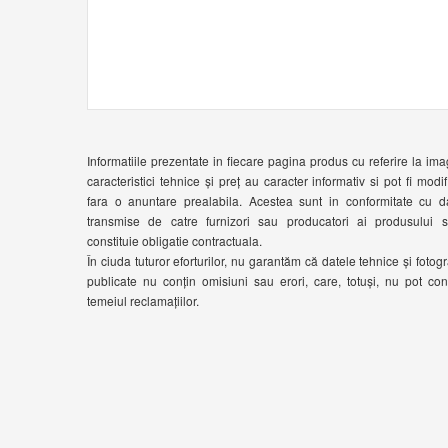
Informatiile prezentate in fiecare pagina produs cu referire la ima
caracteristici tehnice și preț au caracter informativ si pot fi modif
fara o anuntare prealabila. Acestea sunt in conformitate cu d
transmise de catre furnizori sau producatori ai produsului 
constituie obligatie contractuala.
În ciuda tuturor eforturilor, nu garantăm că datele tehnice și fotogra
publicate nu conțin omisiuni sau erori, care, totuși, nu pot cons
temeiul reclamațiilor.