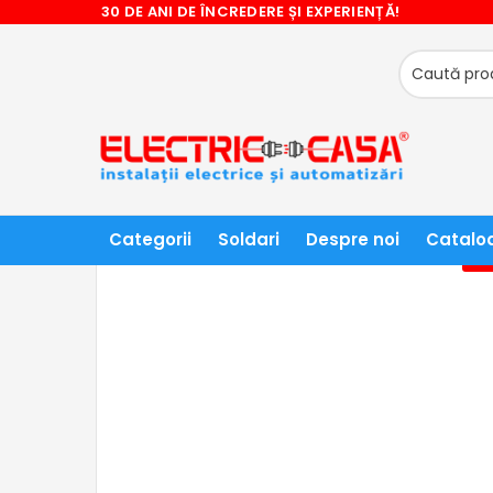
30 DE ANI DE ÎNCREDERE ȘI EXPERIENȚĂ!
❤ NU RATATI CADOURILE OFERITE! ❤
ACASĂ
SIGURANTE AUTOMATE - DISJUNCTOARE SI AC
Categorii
Soldari
Despre noi
Catalo
- 