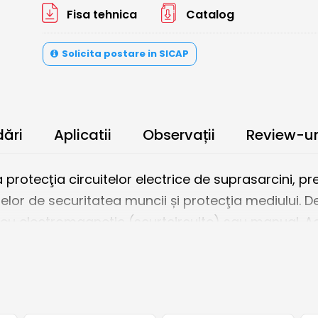
Fisa tehnica
Catalog
Solicita postare in SICAP
ări
Aplicatii
Observații
Review-ur
a protecţia circuitelor electrice de suprasarcini, p
lor de securitatea muncii și protecţia mediului. D
eu electromagnetic (scurtcircuite) sau manual. Acţ
lar ETI.