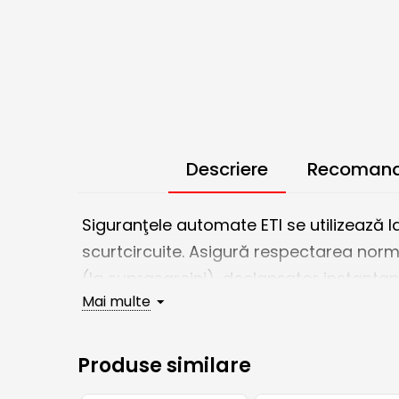
Descriere
Recomand
Siguranţele automate ETI se utilizează l
scurtcircuite. Asigură respectarea norme
(la suprasarcini), declanșator instantan
Mai multe
Electric Casa recomanda disjunctor bipo
Produse similare