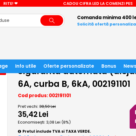
CADOU CIFRA LED LA COMENZI PESTE 3000 LEI!
Comanda minima 400 le
Solicită ofertă personaliz
CESORII
SIGURANTA AUTOMATA (DISJUNCTOR) BIPOLARA
age
Info utile
Oferte personalizate
Bonus
News
Siguranta automata (disjun
8%
6A, curba B, 6kA, 002191101
Cod produs: 002191101
Pret vechi:
38,50
Lei
35,42
Lei
Economisești:
3,08
Lei
(
8
%)
Pretul include TVA si TAXA VERDE.