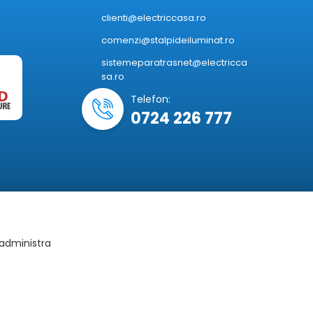
clienti@electriccasa.ro
comenzi@stalpideiluminat.ro
sistemeparatrasnet@electricca
sa.ro
Telefon:
0724 226 777
 administra