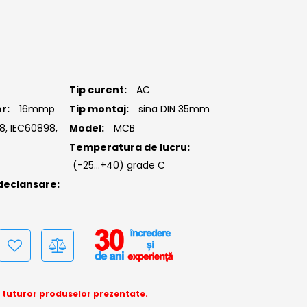
Tip curent:
AC
r:
16mmp
Tip montaj:
sina DIN 35mm
8, IEC60898,
Model:
MCB
Temperatura de lucru:
C
(-25...+40) grade C
declansare:
a tuturor produselor prezentate.