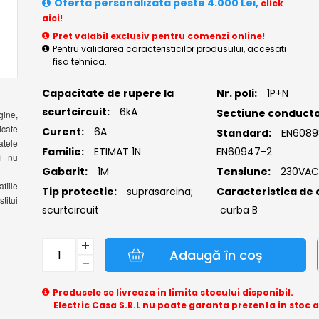
Oferta personalizata peste 4.000 Lei,
click
aici!
Pret valabil exclusiv pentru comenzi online!
Pentru validarea caracteristicilor produsului, accesati
fisa tehnica.
Capacitate de rupere la
Nr. poli:
1P+N
scurtcircuit:
6kA
Sectiune conducto
gine,
icate
Curent:
6A
Standard:
EN6089
atele
Familie:
ETIMAT 1N
EN60947-2
si nu
Gabarit:
1M
Tensiune:
230VA
fiile
Tip protectie:
suprasarcina;
Caracteristica de 
titui
scurtcircuit
curba B
+
Adaugă în coș
−
Produsele se livreaza in limita stocului disponibil.
Electric Casa S.R.L nu poate garanta prezenta in stoc 