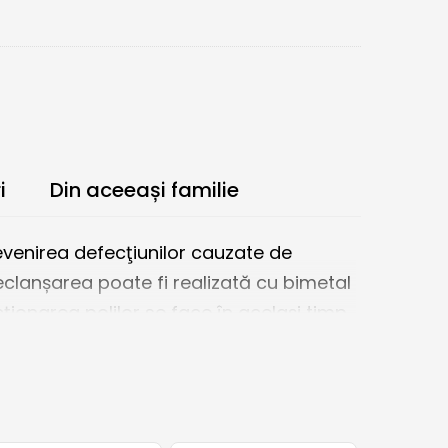
i
Din aceeași familie
revenirea defecţiunilor cauzate de
eclanșarea poate fi realizată cu bimetal
ionarea polilor se face în același timp.