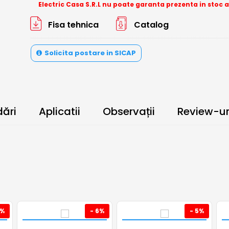
Electric Casa S.R.L nu poate garanta prezenta in stoc 
Fisa tehnica
Catalog
Solicita postare in SICAP
ări
Aplicatii
Observații
Review-ur
8%
- 6%
- 5%