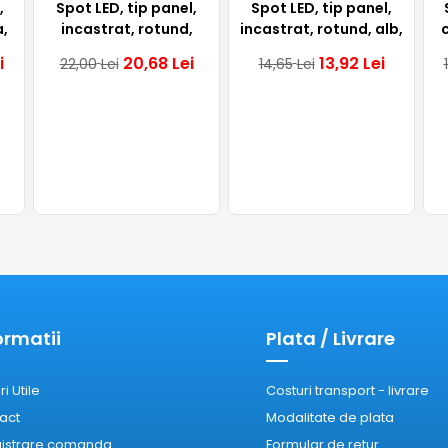
,
Spot LED, tip panel,
Spot LED, tip panel,
,
incastrat, rotund,
incastrat, rotund, alb,
120mm, alb, 6W,
6W, 6400K, IP20,
i
20,68
Lei
13,92
Lei
22,00
Lei
14,65
Lei
a-
6300K, IP20, Lumen
Comtec
ormatii
Plata / Livrare
ri Utile
Costuri transport - livrare
act
Modalitate de plata
gistrare comanda
Formular de retur