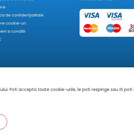
ere
ica de confidenţialitate
re cookie-uri
ni si conditii
C
lui. Poti accepta toate cookie-urile, le poti respinge sau iti poti
Autoritatea Națională pentru Protecția Consumatorilor
 referire la imagine, caracteristici tehnice și preț au caracter informa
atele transmise de catre furnizori sau producatori ai produsului si nu 