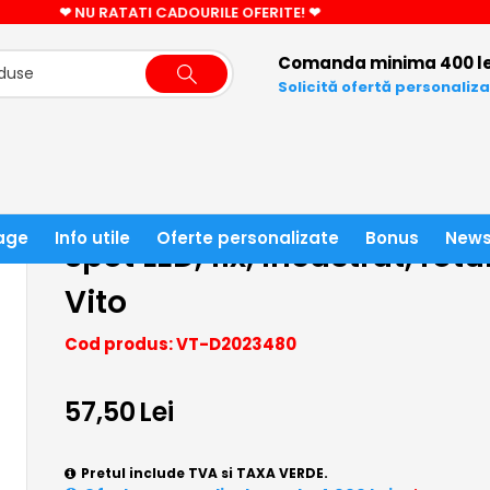
CADOU CIFRA LED LA COMENZI PESTE 3000 LEI!
Comanda minima 400 le
Solicită ofertă personaliz
 ILUMINAT LED
SPOT LED
age
Info utile
Oferte personalizate
Bonus
News
Spot LED, fix, incastrat, rot
Vito
Cod produs: VT-D2023480
57,50
Lei
Pretul include TVA si TAXA VERDE.