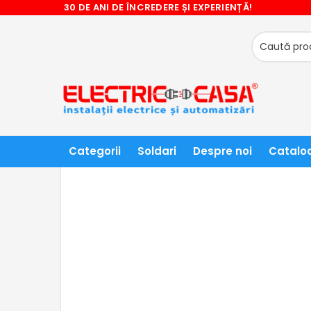
30 DE ANI DE ÎNCREDERE ȘI EXPERIENȚĂ!
❤ NU RATATI CADOURILE OFERITE! ❤
ACASĂ
ILUMINAT TEHNIC SI ACCESORII
CORPURI DE
Categorii
Soldari
Despre noi
Catalo