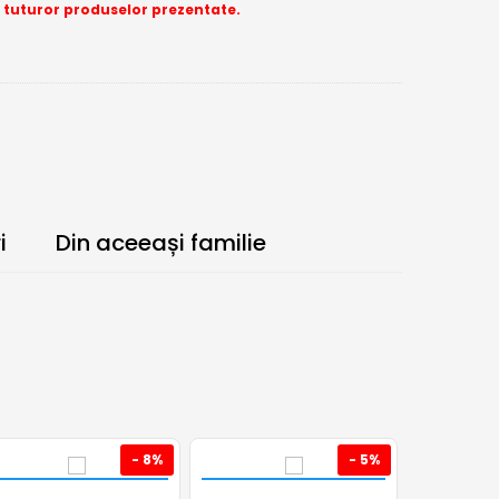
a tuturor produselor prezentate.
i
Din aceeași familie
- 8%
- 5%