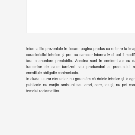
Informatiile prezentate in fiecare pagina produs cu referire la ima
caracteristici tehnice și preț au caracter informativ si pot fi modif
fara o anuntare prealabila. Acestea sunt in conformitate cu d
transmise de catre furnizori sau producatori ai produsului 
constituie obligatie contractuala.
În ciuda tuturor eforturilor, nu garantăm că datele tehnice și fotogra
publicate nu conțin omisiuni sau erori, care, totuși, nu pot cons
temeiul reclamațiilor.