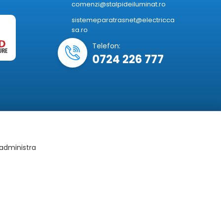
comenzi@stalpideiluminat.ro
sistemeparatrasnet@electricca
sa.ro
Telefon:
0724 226 777
 administra
tiv si pot fi modificate fara o anuntare prealabila.
constituie obligatie contractuala.