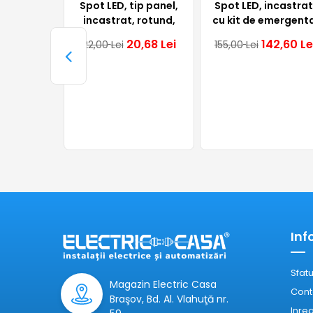
Spot LED, tip panel,
Spot LED, incastrat
incastrat, rotund,
cu kit de emergenta
120mm, alb, 6W,
rotund, alb, 3W,
20,68
Lei
142,60
Le
22,00
Lei
155,00
Lei
4000K, IP20, Lumen
6400K, IP20, Omah
3, GTV
Inf
Sfatu
Magazin Electric Casa
Cont
Braşov, Bd. Al. Vlahuţă nr.
Inre