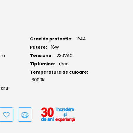
Grad de protectie:
IP44
Putere:
16W
0lm
Tensiune:
230VAC
Tip lumina:
rece
Temperatura de culoare:
6000K
cru: