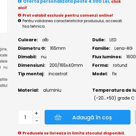
Oferta personalizata peste 4.000 Lei,
click
aici!
Pret valabil exclusiv pentru comenzi online!
Pentru validarea caracteristicilor produsului, accesati
fisa tehnica.
Culoare:
alb
Dulie:
LED
Diametru Φ:
165mm
Familie:
Lena-RG
gine,
icate
Dimabil:
nu
Flux luminos:
160
atele
Dimensiuni:
200/165x40mm
Forma:
rotund
si nu
Tip montaj:
incastrat
Model:
fix
fiile
titui
Material:
aluminiu
Temperatura de lu
(-20...+50) grade C
+
Adaugă în coș
−
Produsele se livreaza in limita stocului disponibil.