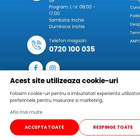
59
Program: L-V: 08:00 -
Cari
17:00
Polit
Sambata: Inchis
Desp
Duminica: Inchis
Terme
Telefon magazin:
ANP
0720 100 035
Acest site utilizeaza cookie-uri
Folosim cookie-uri pentru a imbunatati experienta utilizatoru
preferintele pentru masurare si marketing.
Afla mai multe
ACCEPTA TOATE
RESPINGE TOATE
Informatiile prezentate in fiecare pagina produs cu
Acestea sunt in conformitate cu d