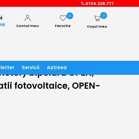
● CASETA LUMINOASA OPEN LA COMENZI PESTE 4500LEI! 
0724.226.777
0
0
i
ată
Contul meu
Favorite
Coșul meu
letter
Servicii
Astreea
nctor) bipolara OPEN,
atii fotovoltaice, OPEN-