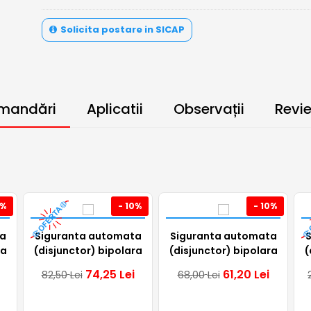
Solicita postare in SICAP
mandări
Aplicatii
Observații
Revi
0%
- 10%
- 10%
a
Siguranta automata
Siguranta automata
ra
(disjunctor) bipolara
(disjunctor) bipolara
(
a
Noark, 6kA, 2P, 16A,
Noark, 2P, 20A, curba
74,25
Lei
61,20
Lei
82,50
Lei
68,00
Lei
curba C, 500VDC,
C, 10kA, aplicatii
aplicatii fotovoltaice,
fotovoltaice,
a
111561
500VDC, 110087