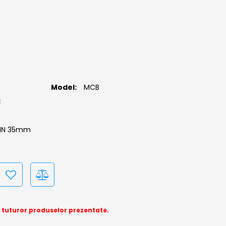
Model:
MCB
C
DIN 35mm
a tuturor produselor prezentate.