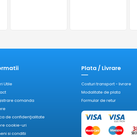
ormatii
Plata / Livrare
ri Utile
Costuri transport - livrare
act
Modalitate de plata
gistrare comanda
Formular de retur
ere
ica de confidenţialitate
re cookie-uri
ni si conditii