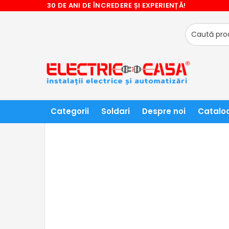
30 DE ANI DE ÎNCREDERE ȘI EXPERIENȚĂ!
❤ NU RATATI CADOURILE OFERITE! ❤
ACASĂ
SIGURANTE AUTOMATE - DISJUNCTOARE SI AC
Categorii
Soldari
Despre noi
Catalo