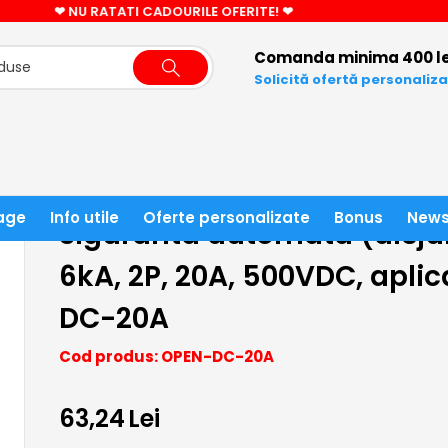
CADOU CIFRA LED LA COMENZI PESTE 3000 LEI!
Comanda minima 400 le
Solicită ofertă personaliz
CESORII
SIGURANTA AUTOMATA (DISJUNCTOR) BIPOLARA
age
Info utile
Oferte personalizate
Bonus
News
Siguranta automata (disju
6kA, 2P, 20A, 500VDC, aplic
DC-20A
Cod produs: OPEN-DC-20A
63,24
Lei