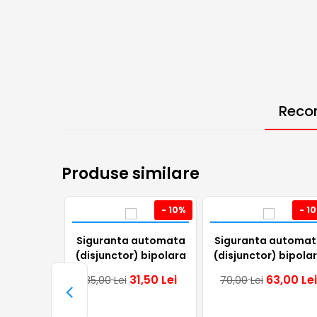
Reco
Produse similare
- 10%
- 1
Siguranta automata
Siguranta automat
(disjunctor) bipolara
(disjunctor) bipola
Noark, 1P+N, 6A, curba
Noark, 2P, 16A, curb
31,50
Lei
63,00
Lei
35,00
Lei
70,00
Lei
B, 4.5kA, 101582
C, 10kA, aplicatii
fotovoltaice,
500VDC, 110086