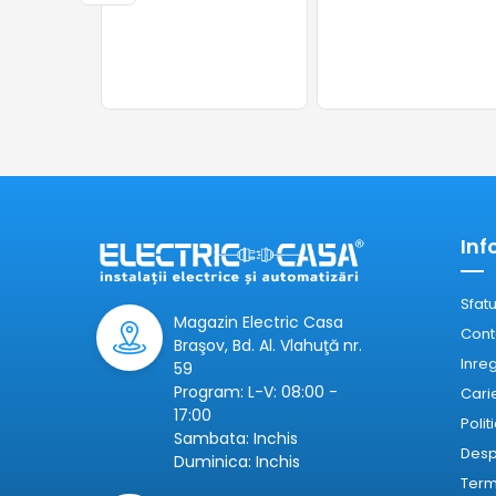
Inf
Sfatu
Magazin Electric Casa
Cont
Braşov, Bd. Al. Vlahuţă nr.
Inre
59
Program: L-V: 08:00 -
Cari
17:00
Polit
Sambata: Inchis
Desp
Duminica: Inchis
Terme