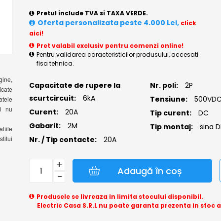
Pretul include TVA si TAXA VERDE.
Oferta personalizata peste 4.000 Lei,
click
aici!
Pret valabil exclusiv pentru comenzi online!
Pentru validarea caracteristicilor produsului, accesati
fisa tehnica.
gine,
Capacitate de rupere la
Nr. poli:
2P
icate
scurtcircuit:
6kA
Tensiune:
500VD
atele
si nu
Curent:
20A
Tip curent:
DC
Gabarit:
2M
Tip montaj:
sina 
fiile
titui
Nr. / Tip contacte:
20A
+
Adaugă în coș
−
Produsele se livreaza in limita stocului disponibil.
Electric Casa S.R.L nu poate garanta prezenta in stoc 