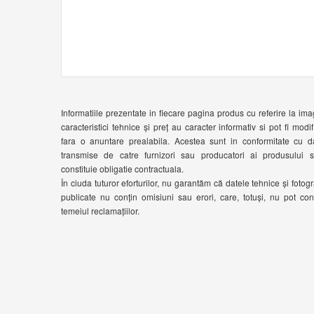
Informatiile prezentate in fiecare pagina produs cu referire la ima
caracteristici tehnice și preț au caracter informativ si pot fi modif
fara o anuntare prealabila. Acestea sunt in conformitate cu d
transmise de catre furnizori sau producatori ai produsului 
constituie obligatie contractuala.
În ciuda tuturor eforturilor, nu garantăm că datele tehnice și fotogra
publicate nu conțin omisiuni sau erori, care, totuși, nu pot cons
temeiul reclamațiilor.