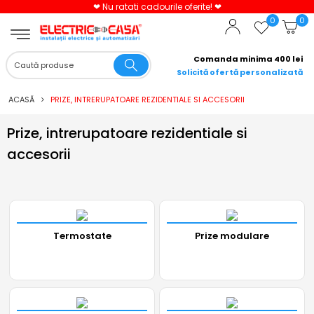
❤ Nu ratati cadourile oferite! ❤
0
0
Comanda minima 400 lei
Solicită ofertă personalizată
ACASĂ
PRIZE, INTRERUPATOARE REZIDENTIALE SI ACCESORII
Prize, intrerupatoare rezidentiale si
accesorii
Termostate
Prize modulare