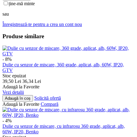
ține-mă minte
sau
Înregistrează-te pentru a crea un cont nou
Produse similare
- 8%
Dulie cu senzor de miscare, 360 grade, aplicat, alb, 60W, IP20,
GTV
Stoc epuizat
39,50
Lei
36,34
Lei
Adaugă la Favorite
Vezi detalii
Solicită ofertă
Adaugă în coș
Adaugă la Favorite
Compară
- 4%
Dulie cu senzor de miscare, cu infrarosu 360 grade, aplicat, alb,
60W, IP20, Benko