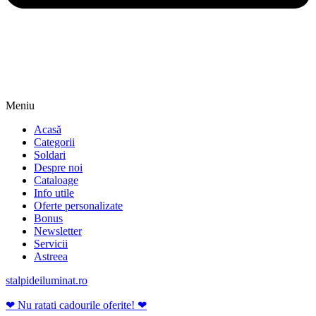
Meniu
Acasă
Categorii
Soldari
Despre noi
Cataloage
Info utile
Oferte personalizate
Bonus
Newsletter
Servicii
Astreea
stalpideiluminat.ro
❤ Nu ratati cadourile oferite! ❤