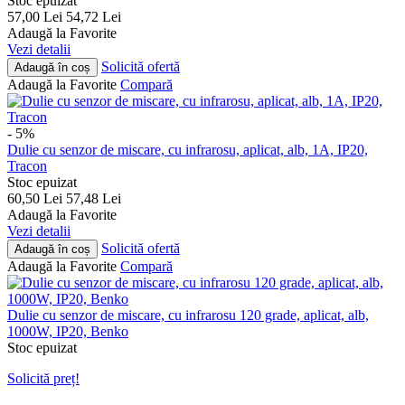
Stoc epuizat
57,00
Lei
54,72
Lei
Adaugă la Favorite
Vezi detalii
Solicită ofertă
Adaugă în coș
Adaugă la Favorite
Compară
- 5%
Dulie cu senzor de miscare, cu infrarosu, aplicat, alb, 1A, IP20,
Tracon
Stoc epuizat
60,50
Lei
57,48
Lei
Adaugă la Favorite
Vezi detalii
Solicită ofertă
Adaugă în coș
Adaugă la Favorite
Compară
Dulie cu senzor de miscare, cu infrarosu 120 grade, aplicat, alb,
1000W, IP20, Benko
Stoc epuizat
Solicită preț!