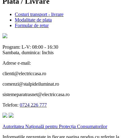
Plata / Livrare
Costuri transport - livrare
Modalitate de plata
Formular de retur
Program: L-V: 08:00 - 16:30
Sambata, duminica: Inchis
Adrese e-mail:
clienti@electriccasa.ro
comenzi@stalpideiluminat.ro
sistemeparatrasnet@electriccasa.ro
Telefon:
0724 226 777
Autoritatea Națională pentru Protecția Consumatorilor
Informatiile prezentate in fiecare pagina produs cu referire la