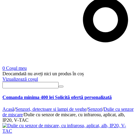
0
Coșul meu
Deocamdată nu aveți nici un produs în coș
Vizualizează coșul
Comanda minima 400 lei
Solicită ofertă personalizată
Acasă
/
Senzori, detectoare si lampi de veghe
/
Senzori
/
Dulie cu senzor
de miscare
/
Dulie cu senzor de miscare, cu infrarosu, aplicat, alb,
IP20, V-TAC