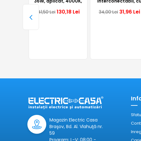
36W, aplicat, 4000K,
interconectabil, c
alb, IP65, Xaro, GTV
intrerupator, aplica
130,18
Lei
31,96
Lei
141,50
Lei
34,00
Lei
liniar, alb, 10W, 4000
IP20, Lumen
Inf
Sfatu
Magazin Electric Casa
Cont
Braşov, Bd. Al. Vlahuţă nr.
Inre
59
Program: L-V: 08:00 -
Cari