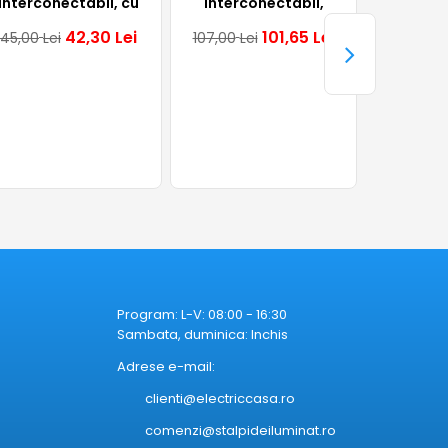
interconectabil, cu
interconectabil,
30W, apl
ntrerupator, aplicat,
aplicat, liniar, alb,
alb, IP6
42,30
Lei
101,65
Lei
45,00
Lei
107,00
Lei
244,00
Le
liniar, alb, 20W,
60W, 4000K, IP65,
6400K, IP20, Lumen
Braytron
Program: L-V: 08:00 - 16:30
Sambata, duminica: Inchis
Adrese e-mail:
clienti@electriccasa.ro
comenzi@stalpideiluminat.ro