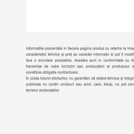
Informatiile prezentate in fiecare pagina produs cu referire la ima
caracteristici tehnice și preț au caracter informativ si pot fi modif
fara o anuntare prealabila. Acestea sunt in conformitate cu d
transmise de catre furnizori sau producatori ai produsului 
constituie obligatie contractuala.
În ciuda tuturor eforturilor, nu garantăm că datele tehnice și fotogra
publicate nu conțin omisiuni sau erori, care, totuși, nu pot cons
temeiul reclamațiilor.