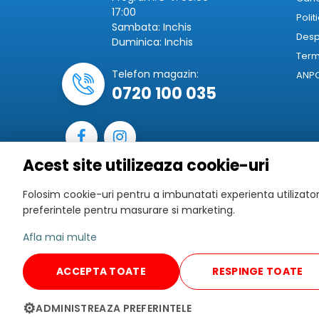
17:00
Polit
Sambata: Inchis
Desp
Duminica: Inchis
Terme
Telefon magazin:
ANP
0720 100 035
Acest site utilizeaza cookie-uri
Folosim cookie-uri pentru a imbunatati experienta utilizatoru
preferintele pentru masurare si marketing.
Afla mai multe
ACCEPTA TOATE
RESPINGE TOATE
Informatiile prezentate in fiecare pagina produs cu
Acestea sunt in conformitate cu d
⚙
ADMINISTREAZA PREFERINTELE