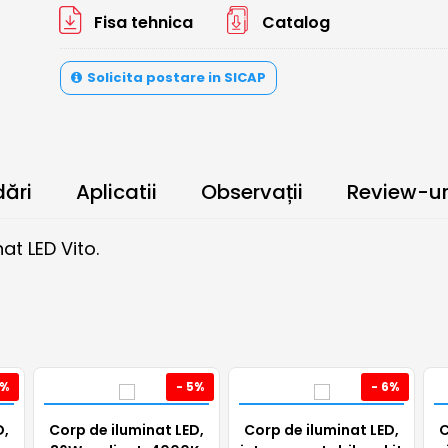
Fisa tehnica
Catalog
Solicita postare in SICAP
ări
Aplicatii
Observații
Review-ur
t LED Vito.
6%
- 5%
- 6%
D,
Corp de iluminat LED,
Corp de iluminat LED,
C