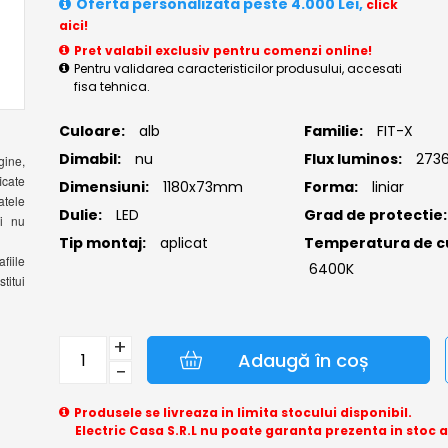
Oferta personalizata peste 4.000 Lei,
click
aici!
Pret valabil exclusiv pentru comenzi online!
Pentru validarea caracteristicilor produsului, accesati
fisa tehnica.
Culoare:
alb
Familie:
FIT-X
Dimabil:
nu
Flux luminos:
273
gine,
icate
Dimensiuni:
1180x73mm
Forma:
liniar
atele
Dulie:
LED
Grad de protectie:
si nu
Tip montaj:
aplicat
Temperatura de c
fiile
6400K
titui
+
Adaugă în coș
−
Produsele se livreaza in limita stocului disponibil.
Electric Casa S.R.L nu poate garanta prezenta in stoc 