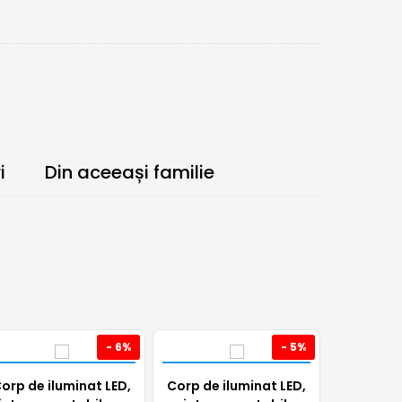
i
Din aceeași familie
- 6%
- 5%
orp de iluminat LED,
Corp de iluminat LED,
Corp de i