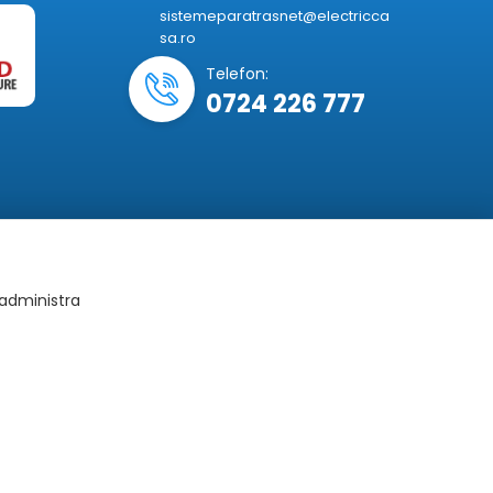
sistemeparatrasnet@electricca
sa.ro
Telefon:
0724 226 777
 administra
tiv si pot fi modificate fara o anuntare prealabila.
constituie obligatie contractuala.