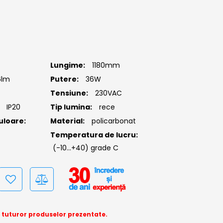
Lungime:
1180mm
6lm
Putere:
36W
Tensiune:
230VAC
IP20
Tip lumina:
rece
uloare:
Material:
policarbonat
Temperatura de lucru:
(-10...+40) grade C
a tuturor produselor prezentate.