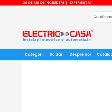
30 DE ANI DE ÎNCREDERE ȘI EXPERIENȚĂ!
❤ NU RATATI CADOURILE OFERITE! ❤
ACASĂ
ILUMINAT TEHNIC SI ACCESORII
CORPURI DE
Categorii
Soldari
Despre noi
Catalo