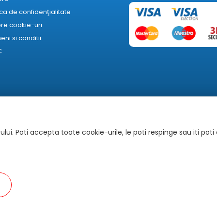
ica de confidenţialitate
re cookie-uri
ni si conditii
C
lui. Poti accepta toate cookie-urile, le poti respinge sau iti poti
Autoritatea Națională pentru Protecția Consumatorilor
 referire la imagine, caracteristici tehnice și preț au caracter informa
atele transmise de catre furnizori sau producatori ai produsului si nu 
Copyright © 2025 by Electric Casa. All Rights Reserved.