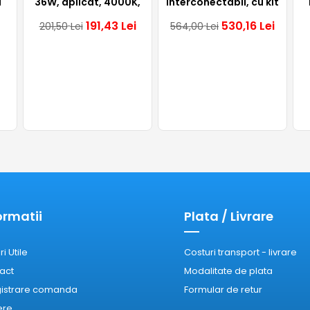
u
36W, aplicat, 4000K,
interconectabil, cu kit
t,
alb, IP65, LV, Tracon
de emergenta,
i
191,43
Lei
530,16
Lei
201,50
Lei
564,00
Lei
K,
aplicat, liniar, alb,
48W, 4000K, IP65,
Lumen
ormatii
Plata / Livrare
ri Utile
Costuri transport - livrare
act
Modalitate de plata
gistrare comanda
Formular de retur
ere