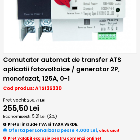
Comutator automat de transfer ATS
aplicatii fotovoltaice / generator 2P,
monofazat, 125A, 0-1
Cod produs: ATS125230
Pret vechi:
260,71
Lei
255,50
Lei
5,21
(
2
%)
Economisești:
Lei
Pretul include TVA si TAXA VERDE.
Oferta personalizata peste 4.000 Lei,
click aici!
Pret valabil exclusiv pentru comenzi online!