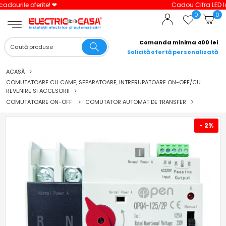
Cadou Cifra LED la comenzi peste 3000 lei!
0
0
Comanda minima 400 lei
Solicită ofertă personalizată
ACASĂ
COMUTATOARE CU CAME, SEPARATOARE, INTRERUPATOARE ON-OFF/CU
REVENIRE SI ACCESORII
COMUTATOARE ON-OFF
COMUTATOR AUTOMAT DE TRANSFER
- 2%