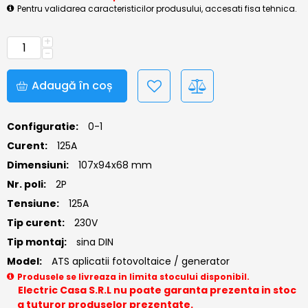
Pentru validarea caracteristicilor produsului, accesati fisa tehnica.
+
−
Adaugă în coș
Configuratie:
0-1
Curent:
125A
Dimensiuni:
107x94x68 mm
Nr. poli:
2P
Tensiune:
125A
Tip curent:
230V
Tip montaj:
sina DIN
Model:
ATS aplicatii fotovoltaice / generator
Produsele se livreaza in limita stocului disponibil.
Electric Casa S.R.L nu poate garanta prezenta in stoc
a tuturor produselor prezentate.