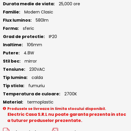
Durata medie de viata:
25,000 ore
Familie:
Modern Clasic
Flux luminos:
580lm
Forma:
sferic
Grad de protectie:
IP20
Inaltime:
106mm
Putere:
4.8W
Stil bec:
mirror
Tensiune:
230VAC
Tip lumina:
calda
Tip sticla:
fumuriu
Temperatura de culoare:
2700K
Material:
termoplastic
Produsele se livreaza in limita stocului disponibil.
Electric Casa S.R.L nu poate garanta prezenta in stoc
a tuturor produselor prezentate.