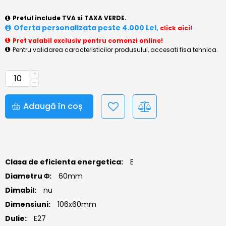
Pretul include TVA si TAXA VERDE.
Oferta personalizata peste 4.000 Lei,
click aici!
Pret valabil exclusiv pentru comenzi online!
Pentru validarea caracteristicilor produsului, accesati fisa tehnica.
+
−
Adaugă în coș
Clasa de eficienta energetica:
E
Diametru Φ:
60mm
Dimabil:
nu
Dimensiuni:
106x60mm
Dulie:
E27