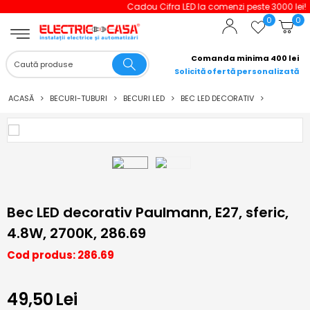
Cadou Cifra LED la comenzi peste 3000 lei!
0
0
Comanda minima 400 lei
Solicită ofertă personalizată
ACASĂ
BECURI-TUBURI
BECURI LED
BEC LED DECORATIV
Bec LED decorativ Paulmann, E27, sferic,
4.8W, 2700K, 286.69
Cod produs: 286.69
49,50
Lei