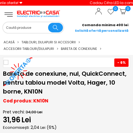
Cadou Cifra LED la comenzi peste 3000 lei!
0
0
Comanda minima 400 lei
Solicită ofertă personalizată
ACASĂ
TABLOURI, DULAPURI SI ACCESORII
ACCESORII TABLOURI/DULAPURI
BARETA DE CONEXIUNE
- 6%
Bareta de conexiune, nul, QuickConnect,
pentru tablou model Volta, Hager, 10
borne, KN10N
Cod produs: KN10N
Pret vechi:
34,00
Lei
31,96
Lei
2,04
(
6
%)
Economisești:
Lei