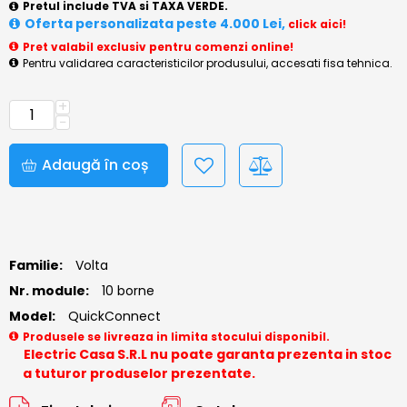
Pretul include TVA si TAXA VERDE.
Oferta personalizata peste 4.000 Lei,
click aici!
Pret valabil exclusiv pentru comenzi online!
Pentru validarea caracteristicilor produsului, accesati fisa tehnica.
+
−
Adaugă în coș
Familie:
Volta
Nr. module:
10 borne
Model:
QuickConnect
Produsele se livreaza in limita stocului disponibil.
Electric Casa S.R.L nu poate garanta prezenta in stoc
a tuturor produselor prezentate.