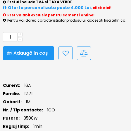
Pretul include TVA si TAXA VERDE.
Oferta personalizata peste 4.000 Lei,
click aici!
Pret valabil exclusiv pentru comenzi online!
Pentru validarea caracteristicilor produsului, accesati fisa tehnica.
+
−
Adaugă în coș
Curent:
16A
Familie:
12.71
Gabarit:
1M
Nr. / Tip contacte:
1CO
Putere:
3500W
Reglaj timp:
1min