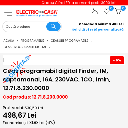
Cadou Cifra LED la comenzi peste 3000 lei!
0
0
Comanda minima 400 lei
Solicită ofertă personalizată
ACASĂ
PROGRAMABILE
CEASURI PROGRAMABILE
CEAS PROGRAMABIL DIGITAL
- 6%
Ceas programabil digital Finder, 1M,
saptamanal, 16A, 230VAC, 1CO, 1min,
12.71.8.230.0000
Cod produs: 12.71.8.230.0000
Pret vechi:
530,50
Lei
498,67
Lei
31,83
(
6
%)
Economisești:
Lei