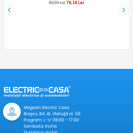
81,00
Lei
76,14
Lei
Magazin Electric Casa
Braşov, Bd. Al. Vlahuţă nr. 59
Program: L-V: 08:00 - 17:00
Sambata: Inchis
Duminica: Inchis