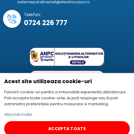
sistemeparatrasnet@electriccasa.ro
Telefon:
0724 226 777
Acest site utilizeaza cookie-uri
Folosim cookie-uri pentru a imbunatati experienta utilizatorului.
Poti accepta toate cookie-urile, le poti respinge sau iti poti
Autoritatea Națională pentru Protecția Consumatorilor
administra preferintele pentru masurare si marketing.
Afla mai multe
Informatiile prezentate in fiecare pagina produs cu referire la imagine,
caracteristici tehnice și preț au caracter informativ si pot fi modificate
ACCEPTA TOATE
fara o anuntare prealabila.